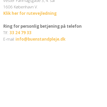
Vester Farimagsgade 3, 4. sal
1606 København V.
Klik her for rutevejledning
​Ring for personlig betjening på telefon
Tlf.:
33 24 79 33
E-mail:
info@buenstandpleje.dk