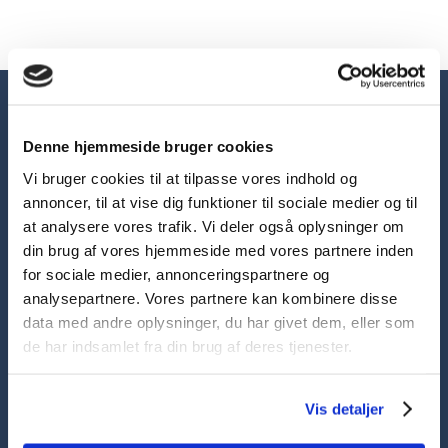
Buens Tandpleje
Denne hjemmeside bruger cookies
Vester Farimagsgade 3, 4 sal, 1606 København V
Vi bruger cookies til at tilpasse vores indhold og
Klik her for rutevejledning
annoncer, til at vise dig funktioner til sociale medier og til
at analysere vores trafik. Vi deler også oplysninger om
CVR: ​31603617
din brug af vores hjemmeside med vores partnere inden
for sociale medier, annonceringspartnere og
analysepartnere. Vores partnere kan kombinere disse
data med andre oplysninger, du har givet dem, eller som
​33 12 48 46
de har indsamlet fra din brug af deres tjenester.
Har du yderligere spørgsmål, så kontakt os på
info@buenstandpleje.dk
Vis detaljer