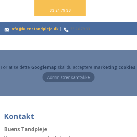
33 24 79 33
info@buenstandpleje.dk
|
33 24 79 33
For at se dette
Googlemap
skal du acceptere
marketing cookies
.
Administrer samtykke
Kontakt
Buens Tandpleje